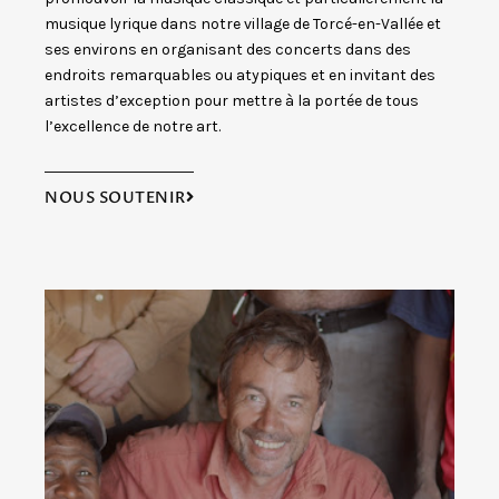
DU PEUPLEMENT INITIAL, ET EN PARTICULIER À LA
musique lyrique dans notre village de Torcé-en-Vallée et
PÉRIODE LAPITA. DEPUIS 2009, IL ÉTUDIE EN ASIE DU
ses environs en organisant des concerts dans des
SUD-EST INSULAIRE LES SOCIÉTÉS
AUSTRONÉSIENNES QUI SONT À L'ORIGINE DU
endroits remarquables ou atypiques et en invitant des
PEUPLEMENT DES ÎLES DU PACIFIQUE, LES SOCIÉTÉS
artistes d’exception pour mettre à la portée de tous
DE NOMADES MARINS, EN PARTICULIER. IL A
l’excellence de notre art.
ÉGALEMENT PARTICIPÉ AUX RECHERCHES SUR LE
NAUFRAGE DES NAVIRES DE L'EXPÉDITION LAPÉROUSE
À VANIKORO.
NOUS SOUTENIR
adhérer