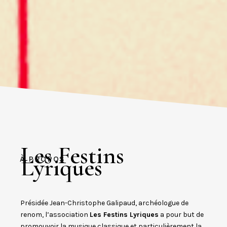
A propos
Les Festins
JEAN-CHRISTOPHE GALIPAUD EST ARCHÉOLOGUE,
Lyriques
À PROPOS
SPÉCIALISTE DE LA PRÉHISTOIRE OCÉANIENNE ET DE
L'ASIE DU SUD-EST À L’INSTITUT DE RECHERCHE ET DE
DÉVELOPPEMENT (IRD). MEMBRE DE L'UNITÉ MIXTE DE
RECHERCHE PALOC (PATRIMOINES LOCAUX) IL EST
ACTUELLEMENT BASÉ AU MUSÉUM NATIONAL
Présidée Jean-Christophe Galipaud, archéologue de
D'HISTOIRE NATURELLE À PARIS. IL A MENÉ SES
RECHERCHES DANS DE NOMBREUSES ÎLES DU
renom, l’association
Les Festins Lyriques
a pour but de
PACIFIQUE, OÙ IL S’EST INTÉRESSÉ AUX MODALITÉS
promouvoir la musique classique et particulièrement la